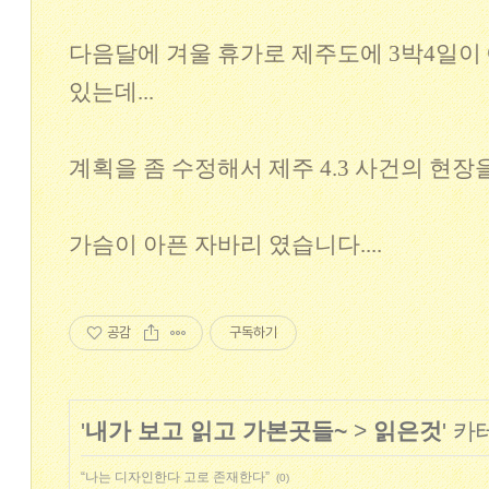
다음달에 겨울 휴가로 제주도에 3박4일이
있는데...
계획을 좀 수정해서 제주 4.3 사건의 현
가슴이 아픈 자바리 였습니다....
공감
구독하기
'
내가 보고 읽고 가본곳들~
>
읽은것
' 
“나는 디자인한다 고로 존재한다”
(0)