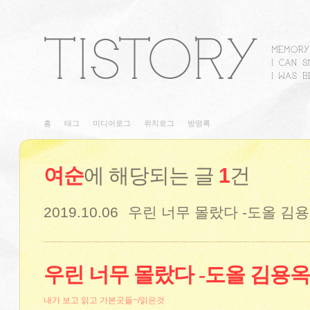
홈
태그
미디어로그
위치로그
방명록
여순
에 해당되는 글
1
건
2019.10.06
우린 너무 몰랐다 -도올 김
우린 너무 몰랐다 -도올 김용옥
내가 보고 읽고 가본곳들~/읽은것