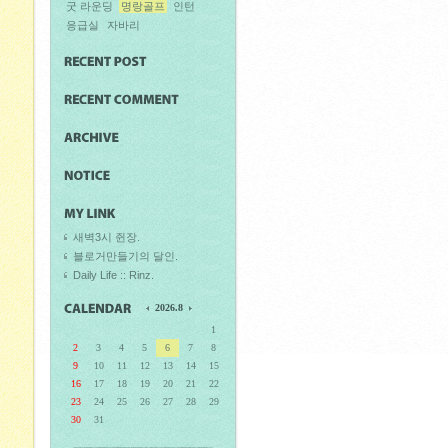
굿 라운딩
명랑골프
인턴
응급실
자바리
새벽3시 쥔장.
블로거만들기의 달인.
Daily Life :: Rinz.
2026.8
1
2
3
4
5
6
7
8
9
10
11
12
13
14
15
16
17
18
19
20
21
22
23
24
25
26
27
28
29
30
31