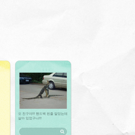
오 친구야!!! 핸드백 된줄 알았는데
살아 있었구나!!!