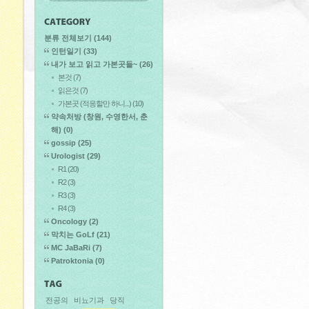
분류 전체보기
(144)
인턴일기
(33)
내가 보고 읽고 가본곳들~
(26)
본것
(7)
읽은것
(7)
가본곳 (적응할만 하니...)
(10)
약속처방 (창원, 수영한서, 춘
해)
(0)
gossip
(25)
Urologist
(29)
R1
(20)
R2
(3)
R3
(3)
R4
(3)
Oncology
(2)
막치는 GoLf
(21)
MC JaBaRi
(7)
Patroktonia
(0)
전공의
비뇨기과
당직