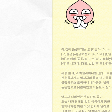
아]침에 [눈]뜨기는 [쉽]지않아 [허]나
[오]늘은 [저]절로 눈이 [떠]지네 [정]말
[바]로 너와 [공]치러 가는[날]이 toda[y]
[이]른 시간 [임]에도 발걸[음]은 [사]
시동을[켜]고 엑셀라이터를 [밟]고 부릉
신호등까지도 일사처리 통과 내마음을
클럽하우스 도착하니 내마음은 날라
들뜬맘으로 옷갈아입고 거울보니 잘라
어느새 나와있는 우리카트 좋아
오늘 나와 함께할 멋진 성욱이와 동한
언제나처럼 멋진 티샷 힘차게 날리고
그걸 본 난 어깨힘이 엄청나게 실리고