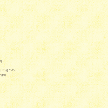
뿐이
[부]릉 가자
 알아