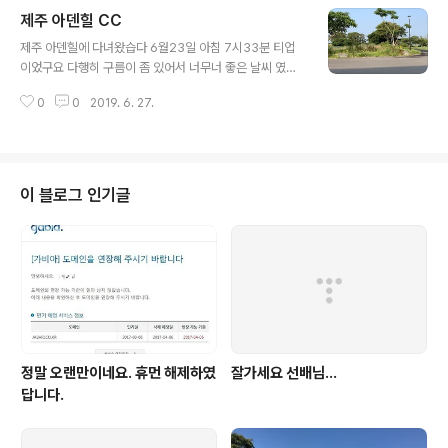
니다 페어웨이 폭신하게 너무너무 좋았구요 드라이버는 여
제주 아덴힐 CC
전히 문제 였지만... 아이언은 머리잡으라는 래슨 선생님 말
글 내용
떠올리니 아주 굿 이었습니다 ㅎ 중간에 찍은 제가 너무나
제주 아덴힐에 다녀왔습다 6월23일 아침 7시33분 티업
아끼는 후배 입니다 ​ 해운대 3부 팁!!! 맥주나 간식거리 사
이었구요 다행히 구름이 좀 있어서 너무너 좋은 날씨 였습
오셔도 됩니당 요새 필드에 간식싸오면 입장이 안되고 뺏
니다 허나... 여기 어렵습니다 코스는 오름 이름을 따서 왕
고 말이 많 은데... 해운대 1/2부는 힘들지만... 3부는 왠만
0
0
2019. 6. 27.
이매 코스와 새별 코스가 있는데요 ​ 오름을 딴 이유인지...
하면 다 눈감아준다니... 아이스박스 한번 가져 오셔도 될듯
계속 치고 올라가야 합니다 블라인드와 슬라이스는 기본이
합..
구요 그래서 저는 지금까지 중 worst score를 달성하였
네요 그린도 만만치가 않습니다 제가 그래도 퍼팅은 나름
괘않았는데... 파3홀... 혼자 그린에 올리고도 양파 먹었습
이 블로그 인기글
니다 ㅋㅋ 그래도 좋은 사람들과 함께하니 무엇하나 부적
함 없이 즐거웠습니다~^^ ​ 이상 즐거웠던 기억을 떠올려보
는 자바리 였습니다
정말 오랜만이네요. 휴먼 해제하였
잘가세요 선배님...
답니다.