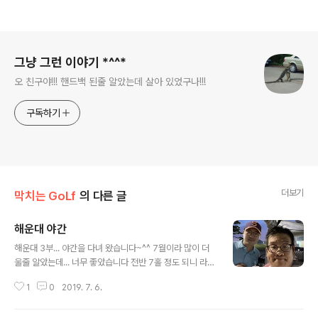
로그 정보
그냥 그런 이야기 *^^*
오 친구야!!! 핸드백 된줄 알았는데 살아 있었구나!!!
구독하기
더보기
막치는 GoLf
의 다른 글
해운대 야간
글 내용
해운대 3부... 야간을 다녀 왔습니다~^^ 7월이라 많이 더
울줄 알았는데... 너무 좋았습니다 전반 7홀 정도 되니 라이
트 켜졌구여 적으도 7월 초까지는 3부 아주 굿입니다 개인
1
0
2019. 7. 6.
적으로 땀을 엄청 많이 흘리고 더위을 많이 타는 체질인지
라... 제가 괘않다고 느꼈으면 대부분 사람들은 과않을듯 합