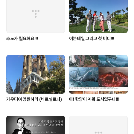
추노가 필요해요!!!
이븐데일 그리고 첫 버디!!!
가우디여 영원하라 (바르셀로나)
아! 한양이 계획 도시였구나!!!