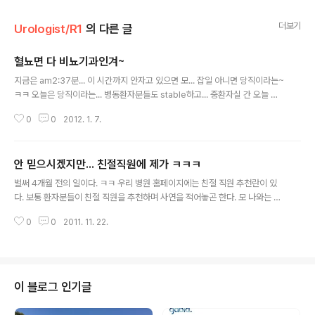
더보기
Urologist/R1
의 다른 글
혈뇨면 다 비뇨기과인겨~
글 내용
지금은 am2:37분... 이 시간까지 안자고 있으면 모... 잡일 아니면 당직이라는~
ㅋㅋ 오늘은 당직이라는... 병동환자분들도 stable하고... 중환자실 간 오늘 OP
했던 환자분도 걱정했던것과 다르게 좀전에 편안히 잠드셔서... 간만에 좀 여유
0
0
2012. 1. 7.
가 있다 했더니 응급실 전화가 오는구나... noti 하는 인턴은 동아리 후배...ㅋㅋ l
ocal에서 r/o 쯔쯔가무시로 왔다던디 감염내과에 noti 했더니 혈뇨있다고 울
과에도 noti 하라 했다는... 모 감염내과에서 다 보면 안되나 하겠지만... 응급실
안 믿으시겠지만... 친절직원에 제가 ㅋㅋㅋ
에 환자가 왔을때 일어나는 대략적인 시츄에이션은... 그 환자의 impression
글 내용
을 잡아서 그에 맞는 과에 noti를 하고 그 과에서 보게되지만... 조금이라도 다른
벌써 4개월 전의 일이다. ㅋㅋ 우리 병원 홈페이지에는 친절 직원 추천란이 있
걸리는게 있으면 다른과를 물고 들어가..
다. 보통 환자분들이 친절 직원을 추천하며 사연을 적어놓곤 한다. 모 나와는 별
상관없는 일이니 관심 끄고 있었지만~ ㅋ 그날 당직이라 응급실을 갔는디 응급
0
0
2011. 11. 22.
실 간호사들이 "쌤 친절직원에 이름 나왔는데요~" 하면서 반겨주드라~ 모 제
지인들이나 동아리 후배들은 절대 안믿겠지만.... 그렇다. 나는 친절 의사다 . ㅋ
ㅋㅋ 안 믿으실 분들이 대부분일것 같아 원문을 가져왔다 ㅋㅋ "방광암 수술로
입원치료 받았습니다. 성심껏 치료해주시고, 깊은 관심으로 마음까지 치료해 주
셔서 대단히 감사합니다. 말씀 한마디, 행동 하나하나 마치 가족과 같이 대해 주
이 블로그 인기글
신 선생님의 성의에 진심으로 다시한번 감사드립니다. 친절을 뛰어 넘는 깊은
인정과 성의의 ..