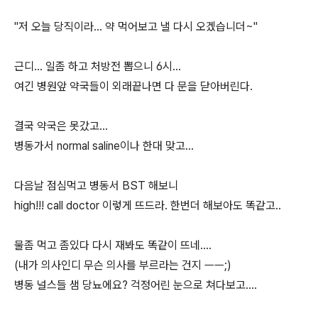
"저 오늘 당직이라... 약 먹어보고 낼 다시 오겠습니더~"
근디... 일좀 하고 처방전 뽑으니 6시...
여긴 병원앞 약국들이 외래끝나면 다 문을 닫아버린다.
결국 약국은 못갔고...
병동가서 normal saline이나 한대 맞고...
다음날 점심먹고 병동서 BST 해보니
high!!! call doctor 이렇게 뜨드라. 한번더 해보아도 똑같고..
물좀 먹고 좀있다 다시 재봐도 똑같이 뜨네....
(내가 의사인디 무슨 의사를 부르라는 건지 ㅡㅡ;)
병동 널스들 샘 당뇨에요? 걱정어린 눈으로 쳐다보고....