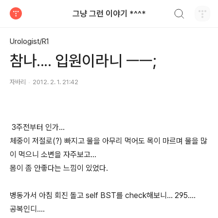
검색하기
그냥 그런 이야기 *^^*
티스토리
Urologist/R1
참나.... 입원이라니 ㅡㅡ;
자바리
2012. 2. 1. 21:42
3주전부터 인가...
체중이 저절로(?) 빠지고 물을 아무리 먹어도 목이 마르며 물을 많
이 먹으니 소변을 자주보고...
몸이 좀 안좋다는 느낌이 있었다.
병동가서 아침 회진 돌고 self BST를 check해보니... 295....
공복인디....