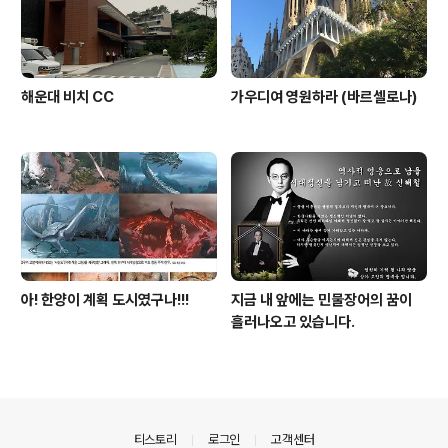
해운대 비치 CC
가우디여 영원하라 (바르셀로나)
아! 한양이 계획 도시였구나!!!
지금 내 앞에는 민물장어의 꿈이
흘러나오고 있습니다.
의안내
티스토리
로그인
고객센터