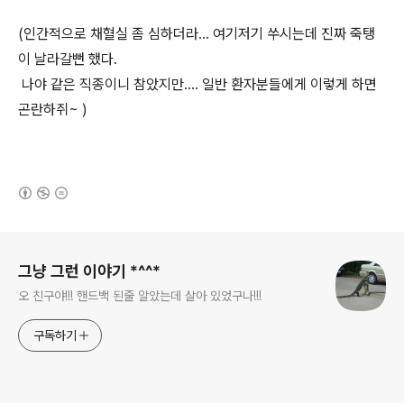
(인간적으로 채혈실 좀 심하더라... 여기저기 쑤시는데 진짜 죽탱
이 날라갈뻔 했다.
나야 같은 직종이니 참았지만.... 일반 환자분들에게 이렇게 하면
곤란하쥐~ )
(새창열림)
로그 정보
그냥 그런 이야기 *^^*
오 친구야!!! 핸드백 된줄 알았는데 살아 있었구나!!!
구독하기