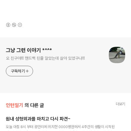
(새창열림)
로그 정보
그냥 그런 이야기 *^^*
오 친구야!!! 핸드백 된줄 알았는데 살아 있었구나!!!
구독하기
더보기
인턴일기
의 다른 글
원내 성형외과를 마치고 다시 파견~
글 내용
오늘 아침 8시 부터 광안리에 위치한 0000병원에서 4주간의 생활이 시작된