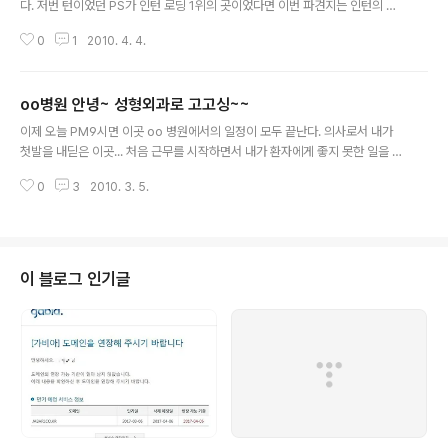
다. 저번 턴이었던 PS가 인턴 로딩 1위의 곳이었다면 이번 파견지는 인턴의 천
국이라 불리는곳... 4주간 떨어진 체력을 여기서 회복하라는 뜻이 아닐까~^^ 여
0
1
2010. 4. 4.
기 근무는 아침 8시부터 담날 아침 8시까지 24시간 근무를 하게 되는데 아침 8
시부터 저녁 6시까지는 병동 당직실에 있으며 병동콜을 받게되고, 저녁 6시 부
터 담날 아침 8시까지는 응급실에서 근무를 하게 된다. 현재 응급실의 상황. TA
oo병원 안녕~ 성형외과로 고고싱~~
환자 2명, slip down (drunken) 1명, Urticaria 1명 정도... 해운대 백병원이
글 내용
개원한 이후로 상대적으로 이곳은 조금 한가해진듯~ 자,자... 파이팅~*^^*
이제 오늘 PM9시면 이곳 oo 병원에서의 일정이 모두 끝난다. 의사로서 내가
첫발을 내딛은 이곳... 처음 근무를 시작하면서 내가 환자에게 좋지 못한 일을 하
지는 않을까 하는 마음에 기대감보다는 두려움이 앞었었 지만 언제부턴가는 출
0
3
2010. 3. 5.
근을 하면서 그런 두려움보다는 설레임을 갖게 되었고, 지금은 참 아쉬움이 많
이 남는다. 돌이켜 생각해보면 참 좋은 추억으로 남아있고 많은 것을 얻고 떠난
다. 이제 내일부턴 원내 성형외과로 들어간다. 오티를 받기 위해 이번주 오프날
두번 갔었는데... (이곳이 천국이었었구나~ 하고 느끼고 있다.) 성형외과의 로딩
은 상상을 초월했다. 성형외과는 1/2주차는 병동, 외래, 응급실을 담당하게 되고
이 블로그 인기글
3/4주차는 수술방을 담당하게 되는데... 이 병동/외래/응급실만도 빡신디, 거기
에 의..